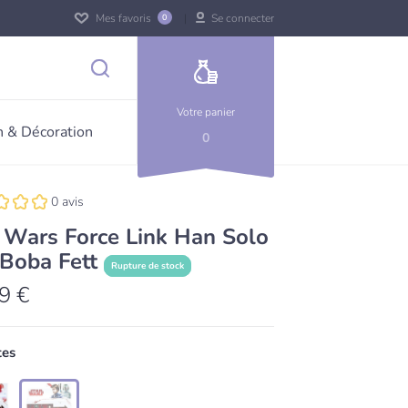
Mes favoris
Se connecter
0
Votre panier
 & Décoration
0
0 avis
 Wars Force Link Han Solo
 Boba Fett
Rupture de stock
9 €
tes