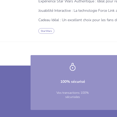
Expérience Star Wars Authentique : Idéal pour rec
Jouabilité Interactive : La technologie Force Lin
Cadeau Idéal : Un excellent choix pour les fans 
StarWars
100% sécurisé
Vos transactions 100%
sécurisées