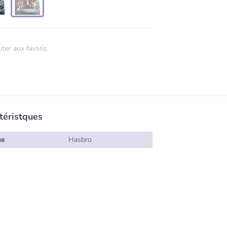
uter aux favoris
téristques
ue
Hasbro