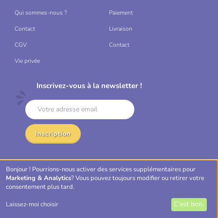
Qui sommes-nous ?
Paiement
Contact
Livraison
CGV
Contact
Vie privée
Inscrivez-vous à la newsletter !
Inscription
Bonjour ! Pourrions-nous activer des services supplémentaires pour
Mastercard
VISA
Bancontact
Marketing & Analytics
? Vous pouvez toujours modifier ou retirer votre
consentement plus tard.
C'est bon.
Laissez-moi choisir
EpicLoot © 2026, Tous droits réservés