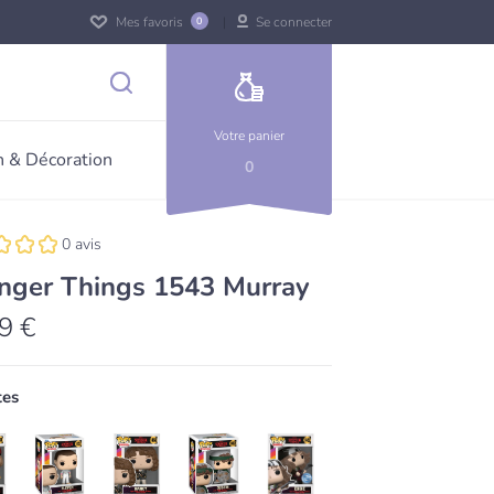
Mes favoris
Se connecter
0
Votre panier
 & Décoration
0
0 avis
nger Things 1543 Murray
9 €
tes