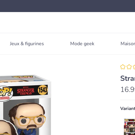
Jeux & figurines
Mode geek
Maison
Stra
16.9
Varian