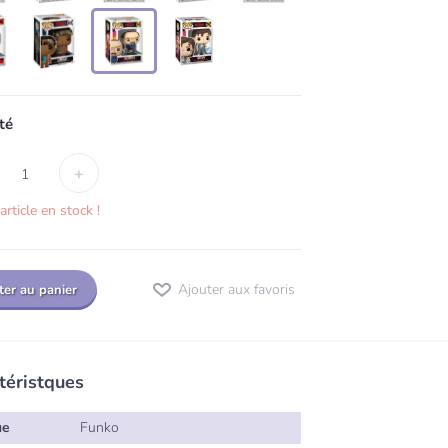
té
+
1
article en stock !
Ajouter aux favoris
ter au panier
téristques
ue
Funko