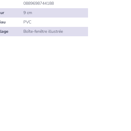
0889698744188
ur
9 cm
iau
PVC
lage
Boîte-fenêtre illustrée