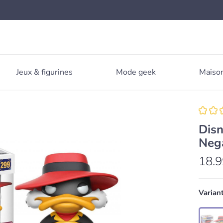
Jeux & figurines
Mode geek
Maison
Dis
Neg
18.9
Varian