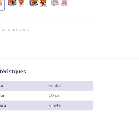
uter aux favoris
téristques
ue
Funko
ur
10 cm
iau
Vinyle