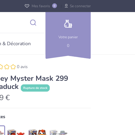
Mes favoris
Se connecter
0
Votre panier
 & Décoration
0
0 avis
ney Myster Mask 299
aduck
Rupture de stock
9 €
tes