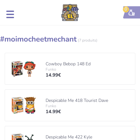
0
#moimocheetmechant
(7 produits)
Cowboy Bebop 148 Ed
Funko
14.99€
Despicable Me 418 Tourist Dave
Funko
14.99€
Despicable Me 422 Kyle