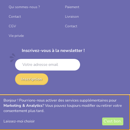
Qui sommes-nous ?
Paiement
Contact
Livraison
CGV
Contact
Vie privée
Inscrivez-vous à la newsletter !
Inscription
Bonjour ! Pourrions-nous activer des services supplémentaires pour
Mastercard
VISA
Bancontact
Marketing & Analytics
? Vous pouvez toujours modifier ou retirer votre
consentement plus tard.
C'est bon.
Laissez-moi choisir
EpicLoot © 2026, Tous droits réservés